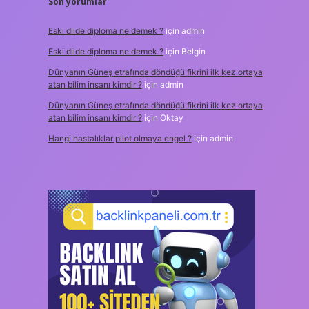
Son yorumlar
Eski dilde diploma ne demek ?
için
admin
Eski dilde diploma ne demek ?
için
Belgin
Dünyanın Güneş etrafında döndüğü fikrini ilk kez ortaya
atan bilim insanı kimdir ?
için
admin
Dünyanın Güneş etrafında döndüğü fikrini ilk kez ortaya
atan bilim insanı kimdir ?
için
Oktay
Hangi hastalıklar pilot olmaya engel ?
için
admin