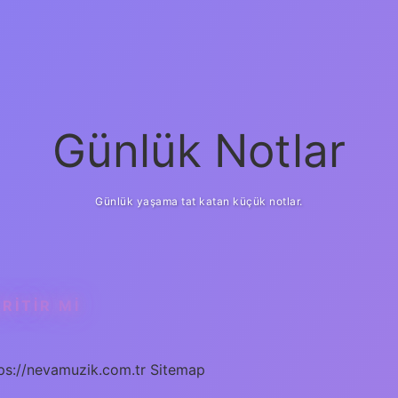
Günlük Notlar
Günlük yaşama tat katan küçük notlar.
RITIR MI
ps://nevamuzik.com.tr
Sitemap