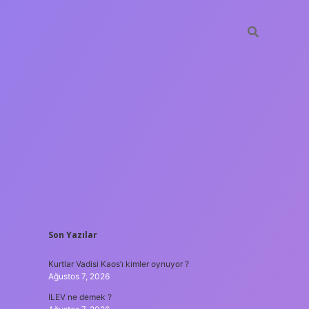
SIDEBAR
Son Yazılar
vdcasino güncel giri
Kurtlar Vadisi Kaos’ı kimler oynuyor ?
Ağustos 7, 2026
ILEV ne demek ?