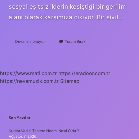
sosyal eşitsizliklerin kesiştiği bir gerilim
alanı olarak karşımıza çıkıyor. Bir sivil…
Evlilik
Devamını okuyun
Yorum Bırak
dışı
hamilelik
suç
mu
?
https://www.mati.com.tr
https://eradoor.com.tr
https://nevamuzik.com.tr
Sitemap
SIDEBAR
Son Yazılar
Kurtlar Vadisi Testere Necmi Nasıl Oldu ?
Ağustos 7, 2026