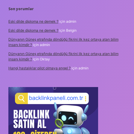
Son yorumlar
Eski dilde diploma ne demek ?
için
admin
Eski dilde diploma ne demek ?
için
Belgin
Dünyanın Güneş etrafında döndüğü fikrini ilk kez ortaya atan bilim
insanı kimdir ?
için
admin
Dünyanın Güneş etrafında döndüğü fikrini ilk kez ortaya atan bilim
insanı kimdir ?
için
Oktay
Hangi hastalıklar pilot olmaya engel ?
için
admin