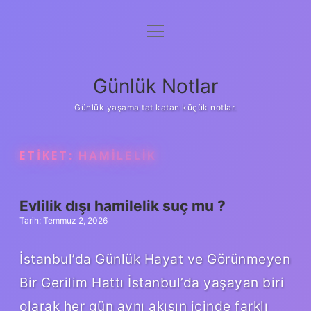
menüyü
Anasayfa
aç
Gizlilik Politikası
Günlük Notlar
Yasal Uyarı
Günlük yaşama tat katan küçük notlar.
Hakkımızda
ETIKET:
HAMILELIK
Evlilik dışı hamilelik suç mu ?
Tarih: Temmuz 2, 2026
İstanbul’da Günlük Hayat ve Görünmeyen
Bir Gerilim Hattı İstanbul’da yaşayan biri
olarak her gün aynı akışın içinde farklı