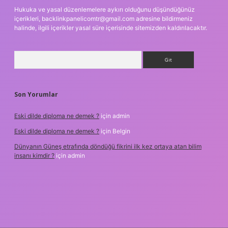
Hukuka ve yasal düzenlemelere aykırı olduğunu düşündüğünüz
içerikleri,
backlinkpanelicomtr@gmail.com
adresine bildirmeniz
halinde, ilgili içerikler yasal süre içerisinde sitemizden kaldırılacaktır.
Arama
Son Yorumlar
Eski dilde diploma ne demek ?
için
admin
Eski dilde diploma ne demek ?
için
Belgin
Dünyanın Güneş etrafında döndüğü fikrini ilk kez ortaya atan bilim
insanı kimdir ?
için
admin