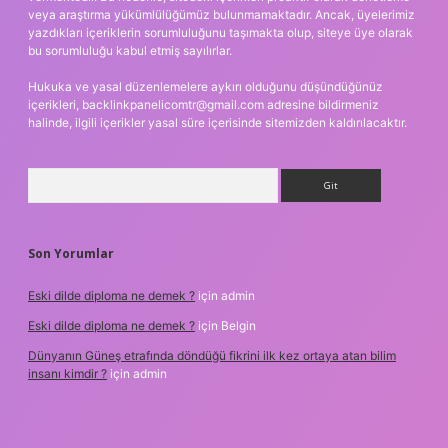
veya araştırma yükümlülüğümüz bulunmamaktadır. Ancak, üyelerimiz
yazdıkları içeriklerin sorumluluğunu taşımakta olup, siteye üye olarak
bu sorumluluğu kabul etmiş sayılırlar.
Hukuka ve yasal düzenlemelere aykırı olduğunu düşündüğünüz
içerikleri,
backlinkpanelicomtr@gmail.com
adresine bildirmeniz
halinde, ilgili içerikler yasal süre içerisinde sitemizden kaldırılacaktır.
Arama
Son Yorumlar
Eski dilde diploma ne demek ?
için
admin
Eski dilde diploma ne demek ?
için
Belgin
Dünyanın Güneş etrafında döndüğü fikrini ilk kez ortaya atan bilim
insanı kimdir ?
için
admin