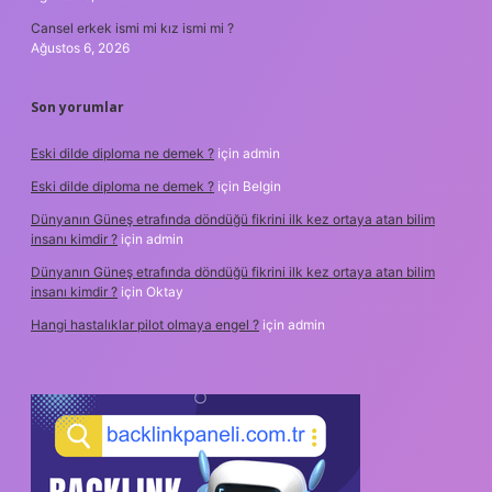
Cansel erkek ismi mi kız ismi mi ?
Ağustos 6, 2026
Son yorumlar
Eski dilde diploma ne demek ?
için
admin
Eski dilde diploma ne demek ?
için
Belgin
Dünyanın Güneş etrafında döndüğü fikrini ilk kez ortaya atan bilim
insanı kimdir ?
için
admin
Dünyanın Güneş etrafında döndüğü fikrini ilk kez ortaya atan bilim
insanı kimdir ?
için
Oktay
Hangi hastalıklar pilot olmaya engel ?
için
admin