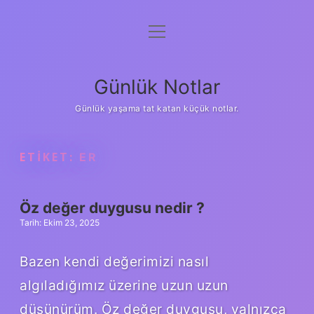
menüyü
Anasayfa
aç
Gizlilik Politikası
Günlük Notlar
Yasal Uyarı
Günlük yaşama tat katan küçük notlar.
Hakkımızda
ETIKET:
ER
Öz değer duygusu nedir ?
Tarih: Ekim 23, 2025
Bazen kendi değerimizi nasıl
algıladığımız üzerine uzun uzun
düşünürüm. Öz değer duygusu, yalnızca