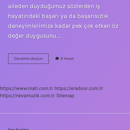
aileden duyduğumuz sözlerden iş
hayatındaki başarı ya da başarısızlık
deneyimlerimize kadar pek çok etken öz
değer duygusunu…
Öz
Devamını okuyun
8 Yorum
değer
duygusu
nedir
?
https://www.mati.com.tr
https://eradoor.com.tr
https://nevamuzik.com.tr
Sitemap
Son Yazılar