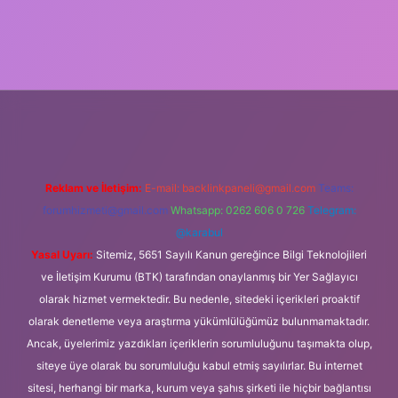
cel giriş
Reklam ve İletişim:
E-mail:
backlinkpaneli@gmail.com
Teams:
forumhizmeti@gmail.com
Whatsapp: 0262 606 0 726
Telegram:
@karabul
Yasal Uyarı:
Sitemiz, 5651 Sayılı Kanun gereğince Bilgi Teknolojileri
ve İletişim Kurumu (BTK) tarafından onaylanmış bir Yer Sağlayıcı
olarak hizmet vermektedir. Bu nedenle, sitedeki içerikleri proaktif
olarak denetleme veya araştırma yükümlülüğümüz bulunmamaktadır.
Ancak, üyelerimiz yazdıkları içeriklerin sorumluluğunu taşımakta olup,
siteye üye olarak bu sorumluluğu kabul etmiş sayılırlar. Bu internet
sitesi, herhangi bir marka, kurum veya şahıs şirketi ile hiçbir bağlantısı