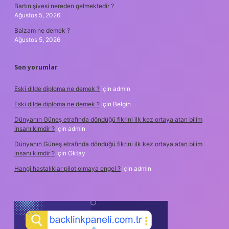
Bartın şivesi nereden gelmektedir ?
Ağustos 5, 2026
Balzam ne demek ?
Ağustos 5, 2026
Son yorumlar
Eski dilde diploma ne demek ?
için
admin
Eski dilde diploma ne demek ?
için
Belgin
Dünyanın Güneş etrafında döndüğü fikrini ilk kez ortaya atan bilim
insanı kimdir ?
için
admin
Dünyanın Güneş etrafında döndüğü fikrini ilk kez ortaya atan bilim
insanı kimdir ?
için
Oktay
Hangi hastalıklar pilot olmaya engel ?
için
admin