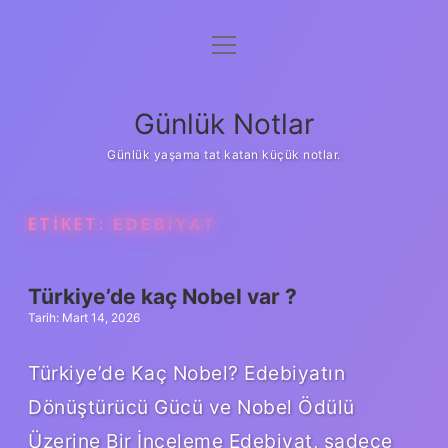
menüyü
Anasayfa
aç
Gizlilik Politikası
Günlük Notlar
Yasal Uyarı
Günlük yaşama tat katan küçük notlar.
Hakkımızda
ETIKET:
EDEBIYAT
Türkiye’de kaç Nobel var ?
Tarih: Mart 14, 2026
Türkiye’de Kaç Nobel? Edebiyatın
Dönüştürücü Gücü ve Nobel Ödülü
Üzerine Bir İnceleme Edebiyat, sadece