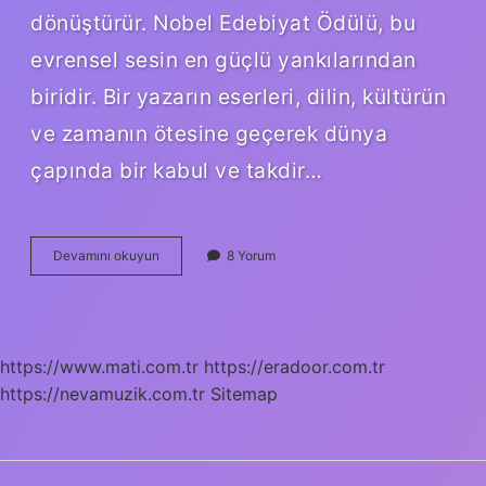
dönüştürür. Nobel Edebiyat Ödülü, bu
evrensel sesin en güçlü yankılarından
biridir. Bir yazarın eserleri, dilin, kültürün
ve zamanın ötesine geçerek dünya
çapında bir kabul ve takdir…
Türkiye’de
Devamını okuyun
8 Yorum
kaç
Nobel
var
?
https://www.mati.com.tr
https://eradoor.com.tr
https://nevamuzik.com.tr
Sitemap