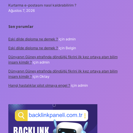
Kurtarma e-postasını nasıl kaldırabilirim ?
Ağustos 7, 2026
Son yorumlar
Eski dilde diploma ne demek ?
için
admin
Eski dilde diploma ne demek ?
için
Belgin
Dünyanın Güneş etrafında döndüğü fikrini ilk kez ortaya atan bilim
insanı kimdir ?
için
admin
Dünyanın Güneş etrafında döndüğü fikrini ilk kez ortaya atan bilim
insanı kimdir ?
için
Oktay
Hangi hastalıklar pilot olmaya engel ?
için
admin