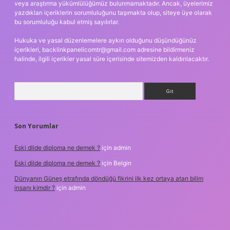
veya araştırma yükümlülüğümüz bulunmamaktadır. Ancak, üyelerimiz
yazdıkları içeriklerin sorumluluğunu taşımakta olup, siteye üye olarak
bu sorumluluğu kabul etmiş sayılırlar.
Hukuka ve yasal düzenlemelere aykırı olduğunu düşündüğünüz
içerikleri,
backlinkpanelicomtr@gmail.com
adresine bildirmeniz
halinde, ilgili içerikler yasal süre içerisinde sitemizden kaldırılacaktır.
Arama
Son Yorumlar
Eski dilde diploma ne demek ?
için
admin
Eski dilde diploma ne demek ?
için
Belgin
Dünyanın Güneş etrafında döndüğü fikrini ilk kez ortaya atan bilim
insanı kimdir ?
için
admin