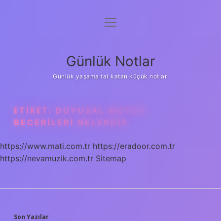
menüyü
Anasayfa
aç
Gizlilik Politikası
Günlük Notlar
Yasal Uyarı
Günlük yaşama tat katan küçük notlar.
Hakkımızda
ETIKET:
DUYUSAL MOTOR
BECERILERI NELERDIR
https://www.mati.com.tr
https://eradoor.com.tr
https://nevamuzik.com.tr
Sitemap
Son Yazılar