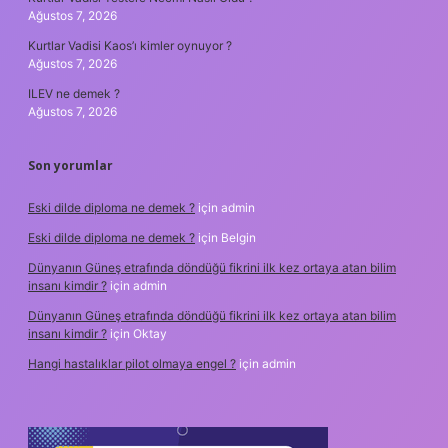
Ağustos 7, 2026
Kurtlar Vadisi Kaos’ı kimler oynuyor ?
Ağustos 7, 2026
ILEV ne demek ?
Ağustos 7, 2026
Son yorumlar
Eski dilde diploma ne demek ?
için
admin
Eski dilde diploma ne demek ?
için
Belgin
Dünyanın Güneş etrafında döndüğü fikrini ilk kez ortaya atan bilim
insanı kimdir ?
için
admin
Dünyanın Güneş etrafında döndüğü fikrini ilk kez ortaya atan bilim
insanı kimdir ?
için
Oktay
Hangi hastalıklar pilot olmaya engel ?
için
admin