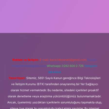
el giriş
Reklam ve İletişim:
E-mail:
backlinkpaneli@gmail.com
Teams:
forumhizmeti@gmail.com
Whatsapp: 0262 606 0 726
Telegram:
@karabul
Yasal Uyarı:
Sitemiz, 5651 Sayılı Kanun gereğince Bilgi Teknolojileri
ve İletişim Kurumu (BTK) tarafından onaylanmış bir Yer Sağlayıcı
olarak hizmet vermektedir. Bu nedenle, sitedeki içerikleri proaktif
olarak denetleme veya araştırma yükümlülüğümüz bulunmamaktadır.
Ancak, üyelerimiz yazdıkları içeriklerin sorumluluğunu taşımakta olup,
siteye üye olarak bu sorumluluğu kabul etmiş sayılırlar. Bu internet