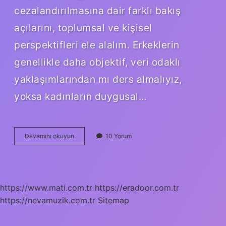
cezalandırılmasına dair farklı bakış
açılarını, toplumsal ve kişisel
perspektifleri ele alalım. Erkeklerin
genellikle daha objektif, veri odaklı
yaklaşımlarından mı ders almalıyız,
yoksa kadınların duygusal…
Azmettiren
Devamını okuyun
10 Yorum
nasıl
cezalandırılır
?
https://www.mati.com.tr
https://eradoor.com.tr
https://nevamuzik.com.tr
Sitemap