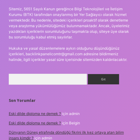
Sitemiz, 5651 Sayılı Kanun gereğince Bilgi Teknolojileri ve İletişim
Kurumu (BTK) tarafından onaylanmış bir Yer Sağlayıcı olarak hizmet
vermektedir. Bu nedenle, sitedeki içerikleri proaktif olarak denetleme
veya araştırma yükümlülüğümüz bulunmamaktadır. Ancak, üyelerimiz
yazdıkları içeriklerin sorumluluğunu taşımakta olup, siteye üye olarak
bu sorumluluğu kabul etmiş sayılırlar.
Hukuka ve yasal düzenlemelere aykırı olduğunu düşündüğünüz
içerikleri,
backlinkpanelicomtr@gmail.com
adresine bildirmeniz
halinde, ilgili içerikler yasal süre içerisinde sitemizden kaldırılacaktır.
Arama
Son Yorumlar
Eski dilde diploma ne demek ?
için
admin
Eski dilde diploma ne demek ?
için
Belgin
Dünyanın Güneş etrafında döndüğü fikrini ilk kez ortaya atan bilim
insanı kimdir ?
için
admin