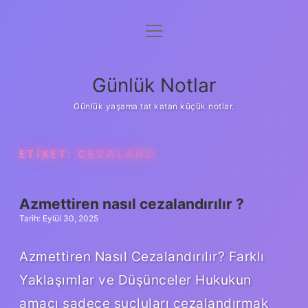
menüyü
Anasayfa
aç
Gizlilik Politikası
Günlük Notlar
Yasal Uyarı
Günlük yaşama tat katan küçük notlar.
Hakkımızda
ETIKET:
CEZALAND
Azmettiren nasıl cezalandırılır ?
Tarih: Eylül 30, 2025
Azmettiren Nasıl Cezalandırılır? Farklı
Yaklaşımlar ve Düşünceler Hukukun
amacı sadece suçluları cezalandırmak