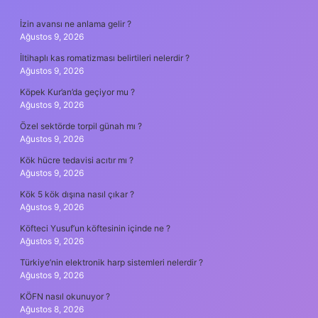
SIDEBAR
İzin avansı ne anlama gelir ?
Ağustos 9, 2026
İltihaplı kas romatizması belirtileri nelerdir ?
Ağustos 9, 2026
Köpek Kur’an’da geçiyor mu ?
Ağustos 9, 2026
Özel sektörde torpil günah mı ?
Ağustos 9, 2026
Kök hücre tedavisi acıtır mı ?
Ağustos 9, 2026
Kök 5 kök dışına nasıl çıkar ?
Ağustos 9, 2026
Köfteci Yusuf’un köftesinin içinde ne ?
Ağustos 9, 2026
Türkiye’nin elektronik harp sistemleri nelerdir ?
Ağustos 9, 2026
KÖFN nasıl okunuyor ?
Ağustos 8, 2026