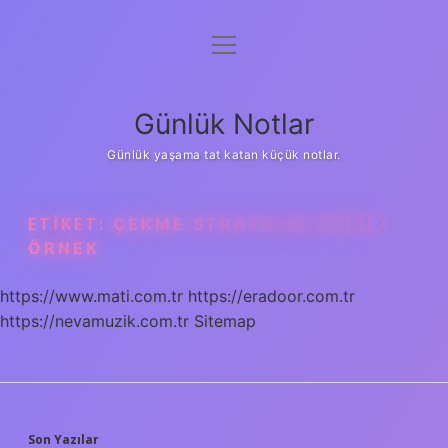
menüyü
Anasayfa
aç
Gizlilik Politikası
Günlük Notlar
Yasal Uyarı
Günlük yaşama tat katan küçük notlar.
Hakkımızda
ETIKET:
ÇEKME STRATEJISI NEDIR
ÖRNEK
https://www.mati.com.tr
https://eradoor.com.tr
https://nevamuzik.com.tr
Sitemap
Son Yazılar