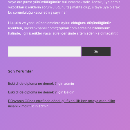
veya araştırma yükümlülüğümüz bulunmamaktadır. Ancak, üyelerimiz
yazdıkları içeriklerin sorumluluğunu taşımakta olup, siteye üye olarak
bu sorumluluğu kabul etmiş sayılırlar.
Hukuka ve yasal düzenlemelere aykırı olduğunu düşündüğünüz
içerikleri,
backlinkpanelicomtr@gmail.com
adresine bildirmeniz
halinde, ilgili içerikler yasal süre içerisinde sitemizden kaldırılacaktır.
Arama
Son Yorumlar
Eski dilde diploma ne demek ?
için
admin
Eski dilde diploma ne demek ?
için
Belgin
Dünyanın Güneş etrafında döndüğü fikrini ilk kez ortaya atan bilim
insanı kimdir ?
için
admin