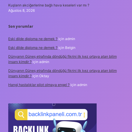
Kuşların akciğerlerine bağlı hava keseleri var mı ?
Ağustos 8, 2026
Son yorumlar
Eski dilde diploma ne demek ?
için
admin
Eski dilde diploma ne demek ?
için
Belgin
Dünyanın Güneş etrafında döndüğü fikrini ilk kez ortaya atan bilim
insanı kimdir ?
için
admin
Dünyanın Güneş etrafında döndüğü fikrini ilk kez ortaya atan bilim
insanı kimdir ?
için
Oktay
Hangi hastalıklar pilot olmaya engel ?
için
admin