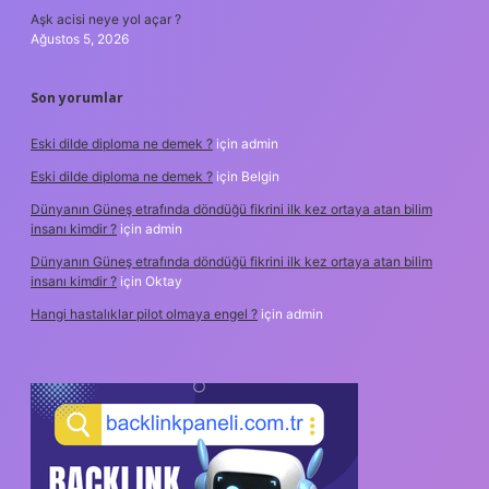
Aşk acisi neye yol açar ?
Ağustos 5, 2026
Son yorumlar
Eski dilde diploma ne demek ?
için
admin
Eski dilde diploma ne demek ?
için
Belgin
Dünyanın Güneş etrafında döndüğü fikrini ilk kez ortaya atan bilim
insanı kimdir ?
için
admin
Dünyanın Güneş etrafında döndüğü fikrini ilk kez ortaya atan bilim
insanı kimdir ?
için
Oktay
Hangi hastalıklar pilot olmaya engel ?
için
admin