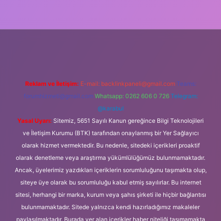
casino güncel giriş
Reklam ve İletişim:
E-mail:
backlinkpaneli@gmail.com
Teams:
forumhizmeti@gmail.com
Whatsapp: 0262 606 0 726
Telegram:
@karabul
Yasal Uyarı:
Sitemiz, 5651 Sayılı Kanun gereğince Bilgi Teknolojileri
ve İletişim Kurumu (BTK) tarafından onaylanmış bir Yer Sağlayıcı
olarak hizmet vermektedir. Bu nedenle, sitedeki içerikleri proaktif
olarak denetleme veya araştırma yükümlülüğümüz bulunmamaktadır.
Ancak, üyelerimiz yazdıkları içeriklerin sorumluluğunu taşımakta olup,
siteye üye olarak bu sorumluluğu kabul etmiş sayılırlar. Bu internet
sitesi, herhangi bir marka, kurum veya şahıs şirketi ile hiçbir bağlantısı
bulunmamaktadır. Sitede yalnızca kendi hazırladığımız makaleler
paylaşılmaktadır. Burada yer alan içerikler haber niteliği taşımamakta