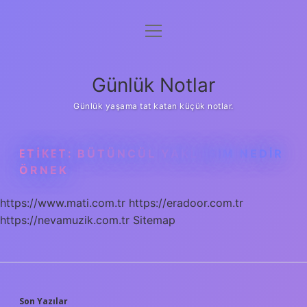
menüyü
Anasayfa
aç
Gizlilik Politikası
Günlük Notlar
Yasal Uyarı
Günlük yaşama tat katan küçük notlar.
Hakkımızda
ETIKET:
BÜTÜNCÜL YAKLAŞIM NEDIR
ÖRNEK
https://www.mati.com.tr
https://eradoor.com.tr
https://nevamuzik.com.tr
Sitemap
Son Yazılar