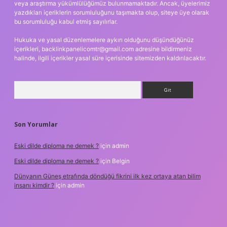
veya araştırma yükümlülüğümüz bulunmamaktadır. Ancak, üyelerimiz
yazdıkları içeriklerin sorumluluğunu taşımakta olup, siteye üye olarak
bu sorumluluğu kabul etmiş sayılırlar.
Hukuka ve yasal düzenlemelere aykırı olduğunu düşündüğünüz
içerikleri,
backlinkpanelicomtr@gmail.com
adresine bildirmeniz
halinde, ilgili içerikler yasal süre içerisinde sitemizden kaldırılacaktır.
Arama
Son Yorumlar
Eski dilde diploma ne demek ?
için
admin
Eski dilde diploma ne demek ?
için
Belgin
Dünyanın Güneş etrafında döndüğü fikrini ilk kez ortaya atan bilim
insanı kimdir ?
için
admin