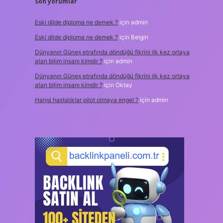
Son yorumlar
Eski dilde diploma ne demek ?
için
admin
Eski dilde diploma ne demek ?
için
Belgin
Dünyanın Güneş etrafında döndüğü fikrini ilk kez ortaya
atan bilim insanı kimdir ?
için
admin
Dünyanın Güneş etrafında döndüğü fikrini ilk kez ortaya
atan bilim insanı kimdir ?
için
Oktay
Hangi hastalıklar pilot olmaya engel ?
için
admin