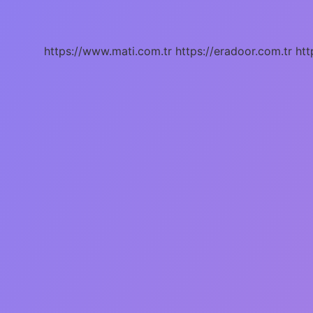
nedir
?
https://www.mati.com.tr
https://eradoor.com.tr
htt