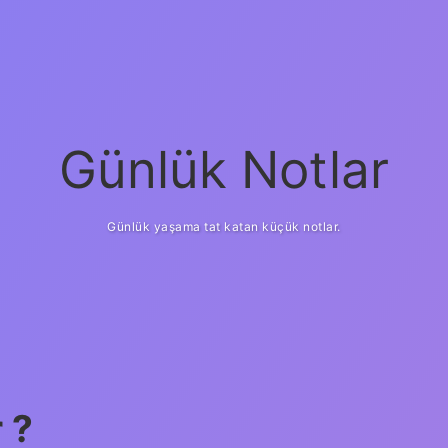
Günlük Notlar
Günlük yaşama tat katan küçük notlar.
 ?