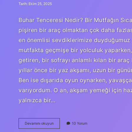
Tarih: Ekim 25, 2025
Buhar Tenceresi Nedir? Bir Mutfağın Sıc
pişiren bir araç olmaktan çok daha fazlası
en önemlisi sevdiklerimize duyduğumuz s
mutfakta geçmişe bir yolculuk yaparken, b
getiren, bir sofrayı anlamlı kılan bir ara
yıllar önce bir yaz akşamı, uzun bir gü
Ben ise dışarıda oyun oynarken, yavaşça 
varıyordum. O an, akşam yemeği için hazı
yalnızca bir…
Buhar
Devamını okuyun
10 Yorum
tenceresi