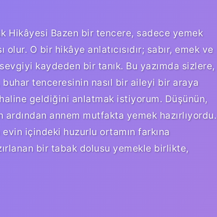
ak Hikâyesi Bazen bir tencere, sadece yemek
 olur. O bir hikâye anlatıcısıdır; sabır, emek ve
evgiyi kaydeden bir tanık. Bu yazımda sizlere,
uhar tenceresinin nasıl bir aileyi bir araya
ç haline geldiğini anlatmak istiyorum. Düşünün,
nün ardından annem mutfakta yemek hazırlıyordu.
evin içindeki huzurlu ortamın farkına
rlanan bir tabak dolusu yemekle birlikte,