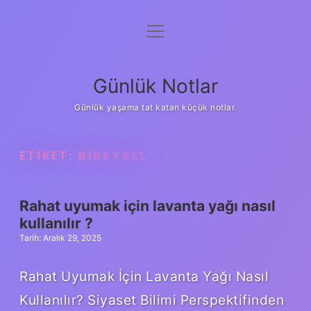
menüyü
Anasayfa
aç
Gizlilik Politikası
Günlük Notlar
Yasal Uyarı
Günlük yaşama tat katan küçük notlar.
Hakkımızda
ETIKET:
BIREYSEL
Rahat uyumak için lavanta yağı nasıl
kullanılır ?
Tarih: Aralık 29, 2025
Rahat Uyumak İçin Lavanta Yağı Nasıl
Kullanılır? Siyaset Bilimi Perspektifinden