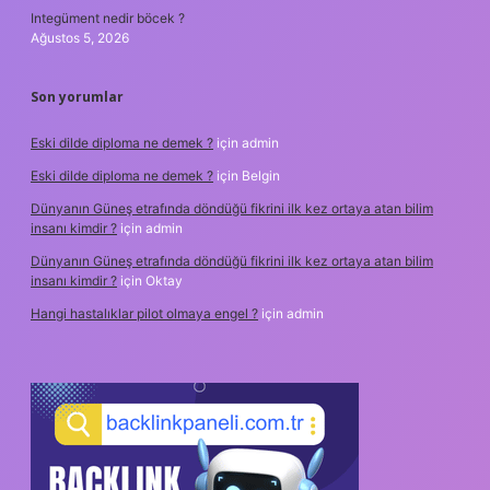
Integüment nedir böcek ?
Ağustos 5, 2026
Son yorumlar
Eski dilde diploma ne demek ?
için
admin
Eski dilde diploma ne demek ?
için
Belgin
Dünyanın Güneş etrafında döndüğü fikrini ilk kez ortaya atan bilim
insanı kimdir ?
için
admin
Dünyanın Güneş etrafında döndüğü fikrini ilk kez ortaya atan bilim
insanı kimdir ?
için
Oktay
Hangi hastalıklar pilot olmaya engel ?
için
admin