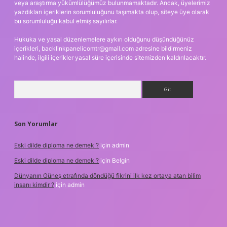
veya araştırma yükümlülüğümüz bulunmamaktadır. Ancak, üyelerimiz
yazdıkları içeriklerin sorumluluğunu taşımakta olup, siteye üye olarak
bu sorumluluğu kabul etmiş sayılırlar.
Hukuka ve yasal düzenlemelere aykırı olduğunu düşündüğünüz
içerikleri,
backlinkpanelicomtr@gmail.com
adresine bildirmeniz
halinde, ilgili içerikler yasal süre içerisinde sitemizden kaldırılacaktır.
Arama
Son Yorumlar
Eski dilde diploma ne demek ?
için
admin
Eski dilde diploma ne demek ?
için
Belgin
Dünyanın Güneş etrafında döndüğü fikrini ilk kez ortaya atan bilim
insanı kimdir ?
için
admin