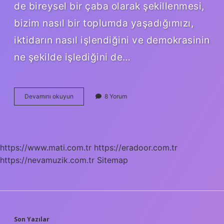
de bireysel bir çaba olarak şekillenmesi,
bizim nasıl bir toplumda yaşadığımızı,
iktidarın nasıl işlendiğini ve demokrasinin
ne şekilde işlediğini de…
Rahat
Devamını okuyun
8 Yorum
uyumak
için
lavanta
yağı
nasıl
https://www.mati.com.tr
https://eradoor.com.tr
kullanılır
https://nevamuzik.com.tr
?
Sitemap
Son Yazılar