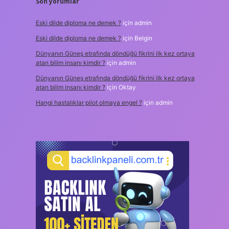
Son yorumlar
Eski dilde diploma ne demek ?
için
admin
Eski dilde diploma ne demek ?
için
Belgin
Dünyanın Güneş etrafında döndüğü fikrini ilk kez ortaya
atan bilim insanı kimdir ?
için
admin
Dünyanın Güneş etrafında döndüğü fikrini ilk kez ortaya
atan bilim insanı kimdir ?
için
Oktay
Hangi hastalıklar pilot olmaya engel ?
için
admin