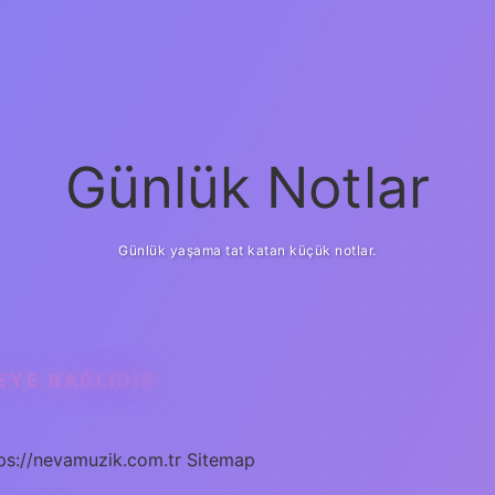
Günlük Notlar
Günlük yaşama tat katan küçük notlar.
EYE BAĞLIDIR
ps://nevamuzik.com.tr
Sitemap