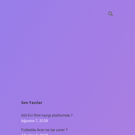
SIDEBAR
Son Yazılar
vdcasino güncel giriş
Göl Evi filmi hangi platformda ?
Ağustos 7, 2026
Futbolda Avar ne işe yarar ?