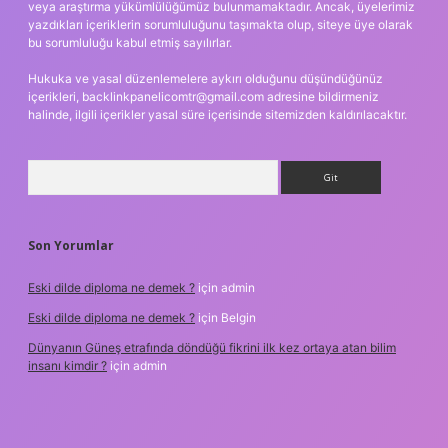
veya araştırma yükümlülüğümüz bulunmamaktadır. Ancak, üyelerimiz
yazdıkları içeriklerin sorumluluğunu taşımakta olup, siteye üye olarak
bu sorumluluğu kabul etmiş sayılırlar.
Hukuka ve yasal düzenlemelere aykırı olduğunu düşündüğünüz
içerikleri,
backlinkpanelicomtr@gmail.com
adresine bildirmeniz
halinde, ilgili içerikler yasal süre içerisinde sitemizden kaldırılacaktır.
Arama
Son Yorumlar
Eski dilde diploma ne demek ?
için
admin
Eski dilde diploma ne demek ?
için
Belgin
Dünyanın Güneş etrafında döndüğü fikrini ilk kez ortaya atan bilim
insanı kimdir ?
için
admin