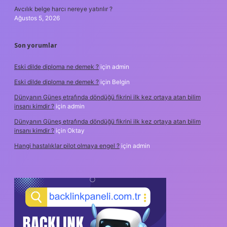
Avcılık belge harcı nereye yatırılır ?
Ağustos 5, 2026
Son yorumlar
Eski dilde diploma ne demek ?
için
admin
Eski dilde diploma ne demek ?
için
Belgin
Dünyanın Güneş etrafında döndüğü fikrini ilk kez ortaya atan bilim
insanı kimdir ?
için
admin
Dünyanın Güneş etrafında döndüğü fikrini ilk kez ortaya atan bilim
insanı kimdir ?
için
Oktay
Hangi hastalıklar pilot olmaya engel ?
için
admin