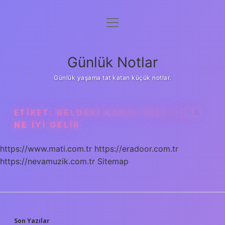
menüyü
Anasayfa
aç
Gizlilik Politikası
Günlük Notlar
Yasal Uyarı
Günlük yaşama tat katan küçük notlar.
Hakkımızda
ETIKET:
BELDEKI KANAL DARLIĞINA
NE IYI GELIR
https://www.mati.com.tr
https://eradoor.com.tr
https://nevamuzik.com.tr
Sitemap
Son Yazılar