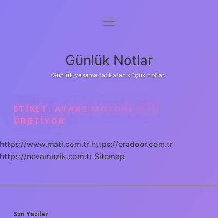
menüyü
Anasayfa
aç
Gizlilik Politikası
Günlük Notlar
Yasal Uyarı
Günlük yaşama tat katan küçük notlar.
Hakkımızda
ETIKET:
ATAK2 MOTORU KIM
ÜRETIYOR
https://www.mati.com.tr
https://eradoor.com.tr
https://nevamuzik.com.tr
Sitemap
Son Yazılar