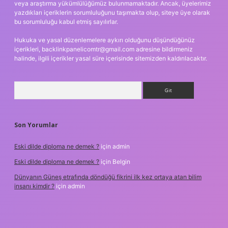
veya araştırma yükümlülüğümüz bulunmamaktadır. Ancak, üyelerimiz
yazdıkları içeriklerin sorumluluğunu taşımakta olup, siteye üye olarak
bu sorumluluğu kabul etmiş sayılırlar.
Hukuka ve yasal düzenlemelere aykırı olduğunu düşündüğünüz
içerikleri,
backlinkpanelicomtr@gmail.com
adresine bildirmeniz
halinde, ilgili içerikler yasal süre içerisinde sitemizden kaldırılacaktır.
Arama
Son Yorumlar
Eski dilde diploma ne demek ?
için
admin
Eski dilde diploma ne demek ?
için
Belgin
Dünyanın Güneş etrafında döndüğü fikrini ilk kez ortaya atan bilim
insanı kimdir ?
için
admin