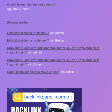
Avcılık belge harcı nereye yatırılır ?
Ağustos 5, 2026
Son yorumlar
Eski dilde diploma ne demek ?
için
admin
Eski dilde diploma ne demek ?
için
Belgin
Dünyanın Güneş etrafında döndüğü fikrini ilk kez ortaya atan bilim
insanı kimdir ?
için
admin
Dünyanın Güneş etrafında döndüğü fikrini ilk kez ortaya atan bilim
insanı kimdir ?
için
Oktay
Hangi hastalıklar pilot olmaya engel ?
için
admin