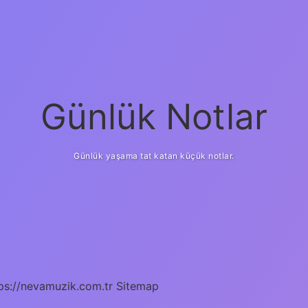
Günlük Notlar
Günlük yaşama tat katan küçük notlar.
ps://nevamuzik.com.tr
Sitemap