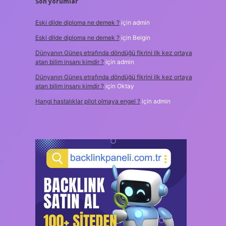
Son yorumlar
Eski dilde diploma ne demek ?
için
admin
Eski dilde diploma ne demek ?
için
Belgin
Dünyanın Güneş etrafında döndüğü fikrini ilk kez ortaya
atan bilim insanı kimdir ?
için
admin
Dünyanın Güneş etrafında döndüğü fikrini ilk kez ortaya
atan bilim insanı kimdir ?
için
Oktay
Hangi hastalıklar pilot olmaya engel ?
için
admin