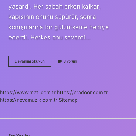
yaşardı. Her sabah erken kalkar,
kapısının önünü süpürür, sonra
komşularına bir gülümseme hediye
ederdi. Herkes onu severdi…
Hamiyet
Devamını okuyun
8 Yorum
Arapçada
ne
anlama
gelir
?
https://www.mati.com.tr
https://eradoor.com.tr
https://nevamuzik.com.tr
Sitemap
Son Yazılar