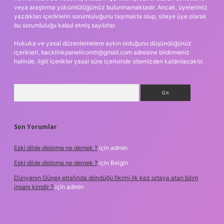
veya araştırma yükümlülüğümüz bulunmamaktadır. Ancak, üyelerimiz
yazdıkları içeriklerin sorumluluğunu taşımakta olup, siteye üye olarak
bu sorumluluğu kabul etmiş sayılırlar.
Hukuka ve yasal düzenlemelere aykırı olduğunu düşündüğünüz
içerikleri,
backlinkpanelicomtr@gmail.com
adresine bildirmeniz
halinde, ilgili içerikler yasal süre içerisinde sitemizden kaldırılacaktır.
Arama
Son Yorumlar
Eski dilde diploma ne demek ?
için
admin
Eski dilde diploma ne demek ?
için
Belgin
Dünyanın Güneş etrafında döndüğü fikrini ilk kez ortaya atan bilim
insanı kimdir ?
için
admin