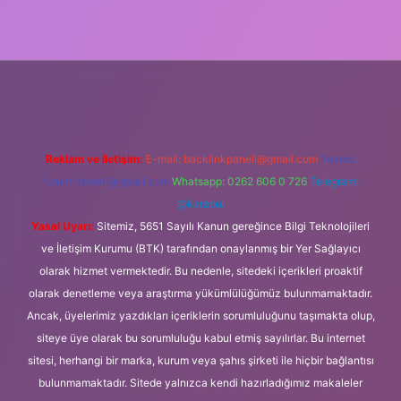
cel giriş
Reklam ve İletişim:
E-mail:
backlinkpaneli@gmail.com
Teams:
forumhizmeti@gmail.com
Whatsapp: 0262 606 0 726
Telegram:
@karabul
Yasal Uyarı:
Sitemiz, 5651 Sayılı Kanun gereğince Bilgi Teknolojileri
ve İletişim Kurumu (BTK) tarafından onaylanmış bir Yer Sağlayıcı
olarak hizmet vermektedir. Bu nedenle, sitedeki içerikleri proaktif
olarak denetleme veya araştırma yükümlülüğümüz bulunmamaktadır.
Ancak, üyelerimiz yazdıkları içeriklerin sorumluluğunu taşımakta olup,
siteye üye olarak bu sorumluluğu kabul etmiş sayılırlar. Bu internet
sitesi, herhangi bir marka, kurum veya şahıs şirketi ile hiçbir bağlantısı
bulunmamaktadır. Sitede yalnızca kendi hazırladığımız makaleler