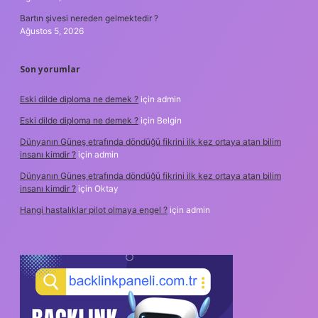
Bartın şivesi nereden gelmektedir ?
Ağustos 5, 2026
Son yorumlar
Eski dilde diploma ne demek ?
için
admin
Eski dilde diploma ne demek ?
için
Belgin
Dünyanın Güneş etrafında döndüğü fikrini ilk kez ortaya atan bilim
insanı kimdir ?
için
admin
Dünyanın Güneş etrafında döndüğü fikrini ilk kez ortaya atan bilim
insanı kimdir ?
için
Oktay
Hangi hastalıklar pilot olmaya engel ?
için
admin