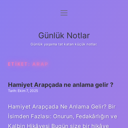
menüyü
Anasayfa
aç
Gizlilik Politikası
Günlük Notlar
Yasal Uyarı
Günlük yaşama tat katan küçük notlar.
Hakkımızda
ETIKET:
ARAP
Hamiyet Arapçada ne anlama gelir ?
Tarih: Ekim 7, 2025
Hamiyet Arapçada Ne Anlama Gelir? Bir
İsimden Fazlası: Onurun, Fedakârlığın ve
Kalbin Hikâyesi Bugün size bir hikâye