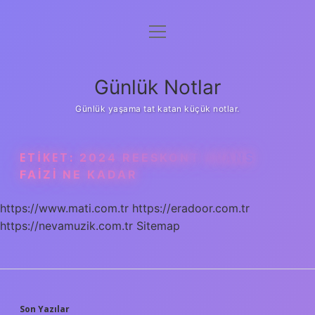
menüyü
Anasayfa
aç
Gizlilik Politikası
Günlük Notlar
Yasal Uyarı
Günlük yaşama tat katan küçük notlar.
Hakkımızda
ETIKET:
2024 REESKONT AVANS
FAIZI NE KADAR
https://www.mati.com.tr
https://eradoor.com.tr
https://nevamuzik.com.tr
Sitemap
Son Yazılar