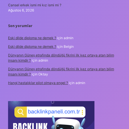
Cansel erkek ismi mi kız ismi mi ?
Ağustos 6, 2026
Son yorumlar
Eski dilde diploma ne demek ?
için
admin
Eski dilde diploma ne demek ?
için
Belgin
Dünyanın Güneş etrafında döndüğü fikrini ilk kez ortaya atan bilim
insanı kimdir ?
için
admin
Dünyanın Güneş etrafında döndüğü fikrini ilk kez ortaya atan bilim
insanı kimdir ?
için
Oktay
Hangi hastalıklar pilot olmaya engel ?
için
admin