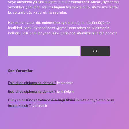
veya araştırma yükümlülüğümüz bulunmamaktadır. Ancak, üyelerimiz
yazdıkları içeriklerin sorumluluğunu taşımakta olup, siteye üye olarak
bu sorumluluğu kabul etmiş sayılırlar.
Hukuka ve yasal düzenlemelere aykırı olduğunu düşündüğünüz
içerikleri,
backlinkpanelicomtr@gmail.com
adresine bildirmeniz
halinde, ilgili içerikler yasal süre içerisinde sitemizden kaldırılacaktır.
Arama
Son Yorumlar
Eski dilde diploma ne demek ?
için
admin
Eski dilde diploma ne demek ?
için
Belgin
Dünyanın Güneş etrafında döndüğü fikrini ilk kez ortaya atan bilim
insanı kimdir ?
için
admin